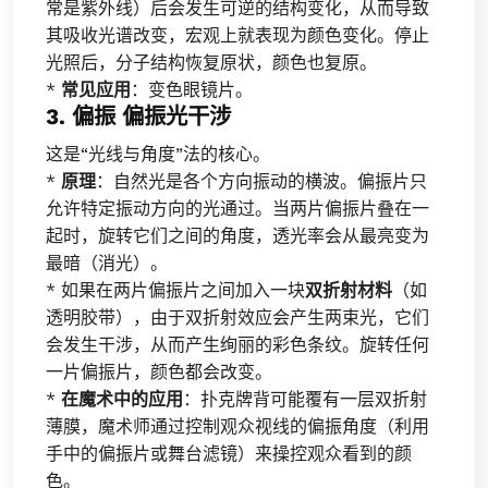
常是紫外线）后会发生可逆的结构变化，从而导致
其吸收光谱改变，宏观上就表现为颜色变化。停止
光照后，分子结构恢复原状，颜色也复原。
*
常见应用
：变色眼镜片。
3. 偏振 偏振光干涉
这是“光线与角度”法的核心。
*
原理
：自然光是各个方向振动的横波。偏振片只
允许特定振动方向的光通过。当两片偏振片叠在一
起时，旋转它们之间的角度，透光率会从最亮变为
最暗（消光）。
* 如果在两片偏振片之间加入一块
双折射材料
（如
透明胶带），由于双折射效应会产生两束光，它们
会发生干涉，从而产生绚丽的彩色条纹。旋转任何
一片偏振片，颜色都会改变。
*
在魔术中的应用
：扑克牌背可能覆有一层双折射
薄膜，魔术师通过控制观众视线的偏振角度（利用
手中的偏振片或舞台滤镜）来操控观众看到的颜
色。