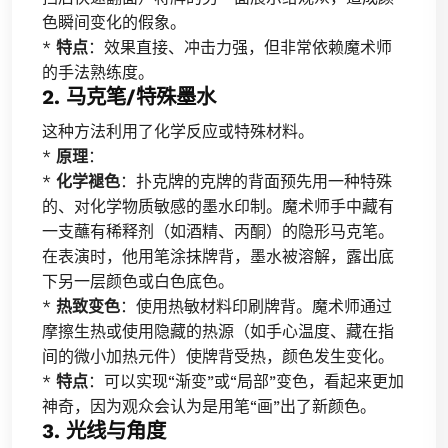
色瞬间变化的假象。
*
特点
：效果直接、冲击力强，但非常依赖魔术师
的手法熟练度。
2. 马克笔/特殊墨水
这种方法利用了化学反应或特殊材料。
*
原理
：
*
化学褪色
：扑克牌的克牌的背面预先用一种特殊
的、对化学物质敏感的墨水印制。魔术师手中藏有
一支蘸有稀释剂（如酒精、丙酮）的隐形马克笔。
在表演时，他用笔涂抹牌背，墨水被溶解，露出底
下另一层颜色或白色底色。
*
热致变色
：使用热敏材料印刷牌背。魔术师通过
摩擦生热或使用隐藏的热源（如手心温度、藏在指
间的微小加热元件）使牌背受热，颜色发生变化。
*
特点
：可以实现“渐变”或“局部”变色，看起来更加
神奇，因为观众会认为是用笔“画”出了新颜色。
3. 光线与角度