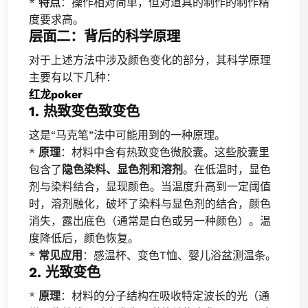
*
特点
：操作相对简单，但对道具的制作的制作精
度要求高。
层面二：背后的科学原理
对于上述方法中涉及颜色变化的部分，其科学原理
主要有以下几种：
红龙poker
1. 热致变色致变色
这是“马克笔”法中可能用到的一种原理。
*
原理
：材料中含有热致变色微胶囊。这些胶囊里
包含了
隐色染料、显色剂和溶剂
。在低温时，显色
剂与染料结合，显现颜色。当温度升高到一定阈值
时，溶剂融化，破坏了染料与显色剂的结合，颜色
消失，露出底色（通常是白色或另一种颜色）。温
度降低后，颜色恢复。
*
常见应用
：感温杯、变色T恤、婴儿浴盆测温条。
2. 光致变色
*
原理
：材料的分子结构在吸收特定波长的光（通