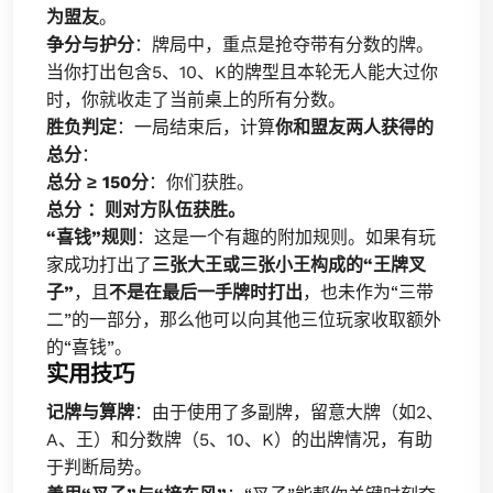
为盟友
。
争分与护分
：牌局中，重点是抢夺带有分数的牌。
当你打出包含5、10、K的牌型且本轮无人能大过你
时，你就收走了当前桌上的所有分数。
胜负判定
：一局结束后，计算
你和盟友两人获得的
总分
：
总分 ≥ 150分
：你们获胜。
总分 ：则对方队伍获胜。
“喜钱”规则
：这是一个有趣的附加规则。如果有玩
家成功打出了
三张大王或三张小王构成的“王牌叉
子”
，且
不是在最后一手牌时打出
，也未作为“三带
二”的一部分，那么他可以向其他三位玩家收取额外
的“喜钱”。
实用技巧
记牌与算牌
：由于使用了多副牌，留意大牌（如2、
A、王）和分数牌（5、10、K）的出牌情况，有助
于判断局势。