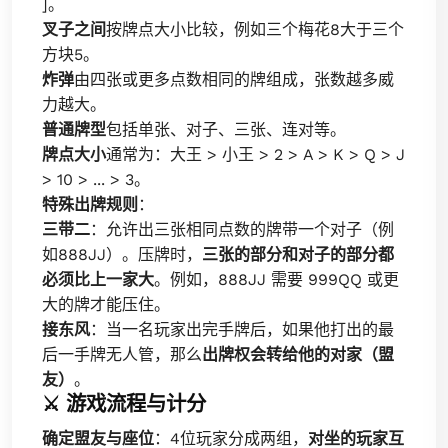
]。
叉子之间
按牌点大小比较，例如三个梅花8大于三个
方块5。
炸弹
由四张或更多点数相同的牌组成，张数越多威
力越大。
普通牌型
包括单张、对子、三张、连对等。
牌点大小
通常为：大王 > 小王 > 2 > A > K > Q > J
> 10 > ... > 3。
特殊出牌规则
：
三带二
：允许出三张相同点数的牌带一个对子（例
如888JJ）。压牌时，
三张的部分和对子的部分都
必须比上一家大
。例如，888JJ 需要 999QQ 或更
大的牌才能压住。
接东风
：当一名玩家出完手牌后，如果他打出的最
后一手牌无人管，那么
出牌权会转给他的对家（盟
友）
。
⚔️ 游戏流程与计分
确定盟友与座位
：4位玩家分成两组，
对坐的玩家互