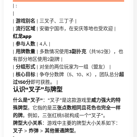
| :
|
|
游戏别名
| 三叉子、三丁子 |
|
流行区域
| 安徽宁国市，在安庆等地也受欢迎 |
红龙app
|
参与人数
| 4人 |
|
用牌数量
| 多数情况使用
3副扑克
（共162张），也
有部分地区使用2副牌 |
|
分组形式
| 对坐的两位玩家为一组（盟友） |
|
核心目标
| 争夺分数牌（5、10、K），团队总分
超
过150分
即可获胜。 |
认识“叉子”与牌型
什么是“叉子”
：“叉子”是这款游戏里
威力强大的特
殊牌型
。它指的是
三张点数相同且花色也完全一样
的牌
。例如，三张红桃5就构成一个“叉子”。
牌型大小关系
：游戏中主要的牌型大小关系如下：
叉子
>
炸弹
>
其他普通牌型
。