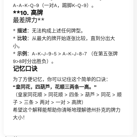
A-A-K-Q-9（一对A，踢脚K-Q-9）。
**10. 高牌
最差牌力**
*
描述
：无法构成上述任何牌型。
*
比较
：从最大的牌开始逐张比较，直到分出大
小。
*
示例
：A-K-J-9-5 > A-K-J-8-7 （在第五张牌
9>8时分出胜负）。
记忆口诀
为了方便记忆，你可以记住这个简单的口诀：
“皇同花，四葫芦，花顺三两条一高。”
（皇家同花顺 > 同花顺 > 四条 > 葫芦 > 同花 > 顺
子 > 三条 > 两对 > 一对 > 高牌）
希望这个解释能帮助你清晰地理解德州扑克的牌力
大小！