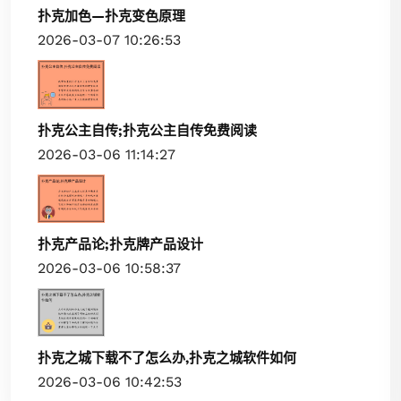
扑克加色—扑克变色原理
2026-03-07 10:26:53
扑克公主自传;扑克公主自传免费阅读
2026-03-06 11:14:27
扑克产品论;扑克牌产品设计
2026-03-06 10:58:37
扑克之城下载不了怎么办,扑克之城软件如何
2026-03-06 10:42:53