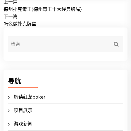
上一篇
德州扑克毒王(德州毒王十大经典牌局)
下一篇
怎么做扑克牌盒
导航
解读红龙poker
项目展示
游戏新闻