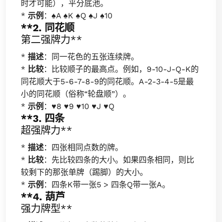
时才可能），平分底池。
*
示例
：♠A ♠K ♠Q ♠J ♠10
**2. 同花顺
第二强牌力**
*
描述
：同一花色的五张连续牌。
*
比较
：比较顺子的最高点。例如，9-10-J-Q-K的
同花顺大于5-6-7-8-9的同花顺。A-2-3-4-5是最
小的同花顺（俗称“轮盘顺”）。
*
示例
：♥8 ♥9 ♥10 ♥J ♥Q
**3. 四条
超强牌力**
*
描述
：四张相同点数的牌。
*
比较
：先比较四条的大小。如果四条相同，则比
较剩下的那张单牌（踢脚）的大小。
*
示例
：四条K带一张5 > 四条Q带一张A。
**4. 葫芦
强力牌型**