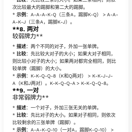
次比较最大的踢脚和第二大的踢脚。
*
示例
：A-A-A-K-Q（三条A，踢脚K-Q） > A-A-
A-K-J（三条A，踢脚K-J）。
**8. 两对
较弱牌力**
*
描述
：两个不同的对子，外加一张单牌。
*
比较
：先比较大对子的大小；如果大对子相同，
则比较小对子的大小；如果两对都完全相同，则比
较单牌（踢脚）的大小。
*
示例
：K-K-Q-Q-8（K和Q两对） > K-K-J-J-
A（K和J两对）。K-K-Q-Q-A > K-K-Q-Q-8。
**9. 一对
非常弱牌力**
*
描述
：一个对子，外加三张无关的单牌。
*
比较
：先比对子的大小。如果对子相同，则依次
比较剩余的三张单牌（踢脚）。
*
示例
：A-A-K-Q-10（一对A，踢脚K-Q-10） >