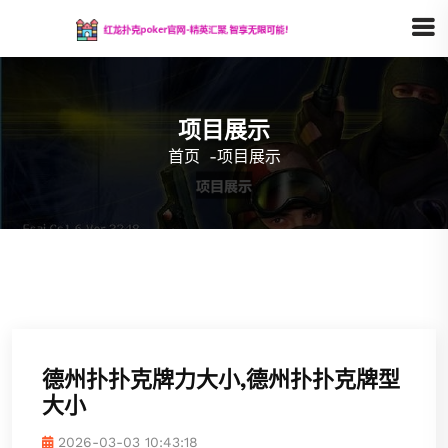
项目展示
首页
-
项目展示
德州扑扑克牌力大小,德州扑扑克牌型
大小
2026-03-03 10:43:18