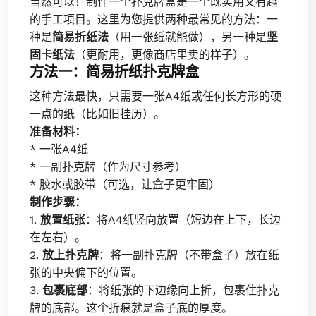
当然可以！制作一个扑克牌盒是一个既实用又有趣
的手工项目。这里为您提供两种最常见的方法：一
种是
简易折纸法
（用一张纸就能做），另一种是
坚
固卡纸法
（更耐用，更像商店里卖的样子）。
方法一：简易折纸扑克牌盒
这种方法最快，只需要一张A4纸或任何长方形的硬
一点的纸（比如旧挂历）。
准备材料：
* 一张A4纸
* 一副扑克牌（作为尺寸参考）
* 胶水或胶带（可选，让盒子更牢固）
制作步骤：
1.
放置纸张
：将A4纸竖向放置（短边在上下，长边
在左右）。
2.
放上扑克牌
：将一副扑克牌（不带盒子）放在纸
张的中央偏下的位置。
3.
包裹底部
：将纸张的下边缘向上折，包裹住扑克
牌的底部。这个折痕就是盒子底的厚度。