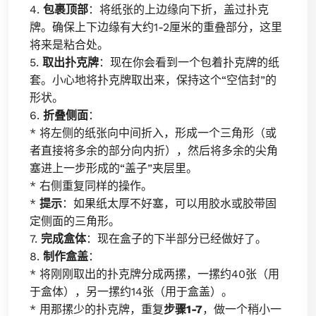
4.
包裹顶部
：将纸张的上边缘向下折，盖过扑克
牌。确保上下边缘有大约1-2厘米的重叠部分，这里
将来是粘合处。
5.
取出扑克牌
：现在你会看到一个包着扑克牌的纸
套。小心地将扑克牌取出来，保持这个“空信封”的
形状。
6.
折叠侧面
：
* 将左侧的纸张向中间折入，形成一个三角形（或
者直接将多余的部分向内折），然后将多余的尖角
塞进上一步形成的“盖子”夹层里。
* 右侧重复同样的操作。
*
提示
：如果纸太厚不好塞，可以用胶水或胶带固
定侧面的三角形。
7.
完成盒体
：现在盒子的下半部分已经做好了。
8.
制作盒盖
：
* 将刚刚取出的扑克牌分成两摞，一摞约40张（用
于盒体），另一摞约14张（用于盒盖）。
* 用那摞少的扑克牌，重复
步骤1-7
，做一个稍小一